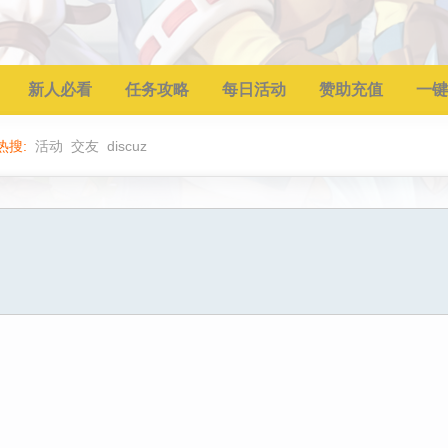
新人必看
任务攻略
每日活动
赞助充值
一键
热搜:
活动
交友
discuz