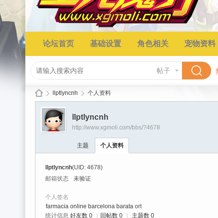
论坛首页
基础设置
角色相关
宠物资料
帖子
llptlyncnh
个人资料
llptlyncnh
http://www.xgmoli.com/bbs/?4678
星
›
›
主题
个人资料
llptlyncnh
(UID: 4678)
邮箱状态
未验证
个人签名
farmacia online barcelona barata
ort
统计信息
好友数 0
|
回帖数 0
|
主题数 0