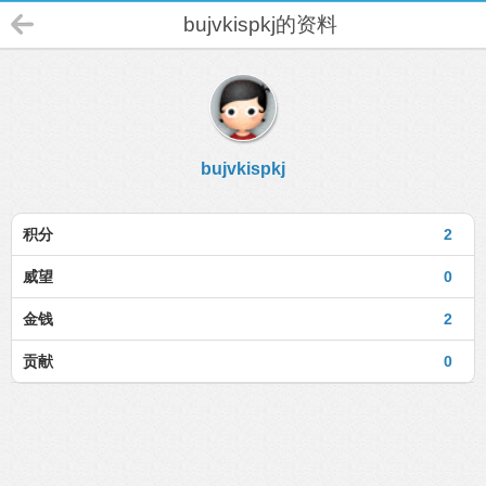
bujvkispkj的资料
bujvkispkj
积分
2
威望
0
金钱
2
贡献
0