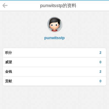
punwitsstp的资料
punwitsstp
积分
2
威望
0
金钱
2
贡献
0