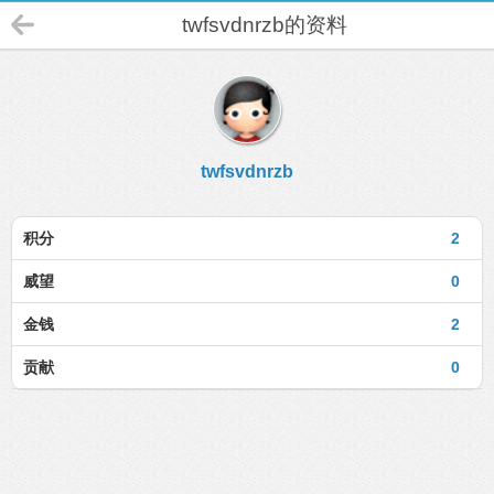
twfsvdnrzb的资料
twfsvdnrzb
积分
2
威望
0
金钱
2
贡献
0