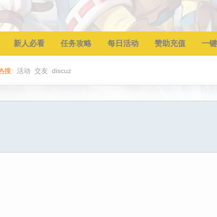
新人必看
任务攻略
每日活动
赞助充值
一键
热搜:
活动
交友
discuz