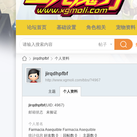
论坛首页
基础设置
角色相关
宠物资料
帖子
jirqdhpfbf
个人资料
jirqdhpfbf
http://www.xgmoli.com/bbs/?4967
星
›
›
主题
个人资料
jirqdhpfbf
(UID: 4967)
邮箱状态
未验证
个人签名
Farmacia Asequible
Farmacia Asequible
统计信息
好友数 0
|
回帖数 0
|
主题数 0