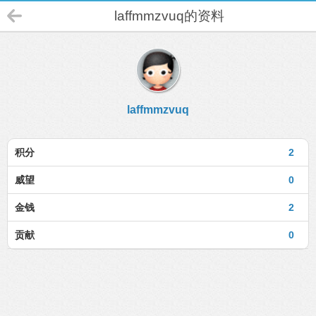
laffmmzvuq的资料
laffmmzvuq
积分
2
威望
0
金钱
2
贡献
0