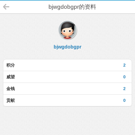
bjwgdobgpr的资料
bjwgdobgpr
积分
2
威望
0
金钱
2
贡献
0