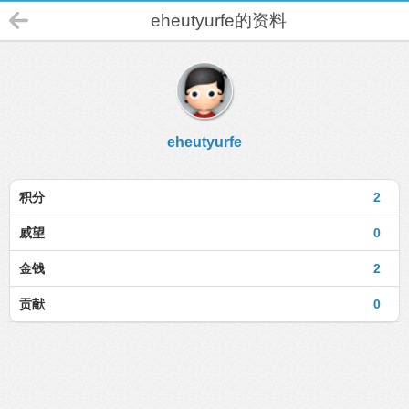
eheutyurfe的资料
eheutyurfe
积分
2
威望
0
金钱
2
贡献
0