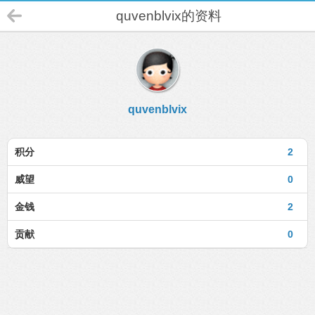
quvenblvix的资料
quvenblvix
积分
2
威望
0
金钱
2
贡献
0