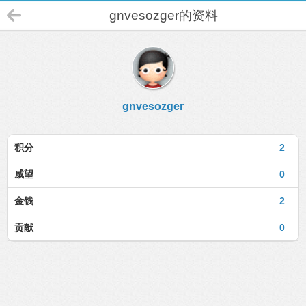
gnvesozger的资料
gnvesozger
积分
2
威望
0
金钱
2
贡献
0