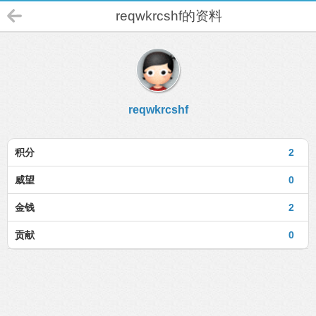
reqwkrcshf的资料
reqwkrcshf
积分
2
威望
0
金钱
2
贡献
0