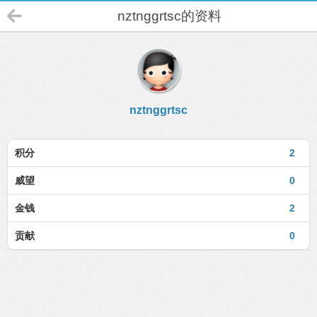
nztnggrtsc的资料
nztnggrtsc
积分
2
威望
0
金钱
2
贡献
0