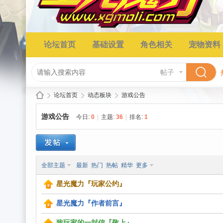
论坛首页
基础设置
角色相关
宠物资料
帖子
论坛首页
动态板块
游戏公告
游戏公告
今日:
0
|
主题:
36
|
排名:
1
星
»
›
›
全部主题
最新
热门
热帖
精华
更多
星光魔力『玩家公约』
星光魔力『作者前言』
致玩家的一封信『敬上』