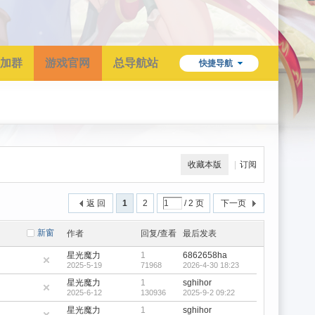
加群
游戏官网
总导航站
快捷导航
收藏本版
|
订阅
返 回
1
2
/ 2 页
下一页
新窗
作者
回复/查看
最后发表
星光魔力
1
6862658ha
2025-5-19
71968
2026-4-30 18:23
星光魔力
1
sghihor
2025-6-12
130936
2025-9-2 09:22
星光魔力
1
sghihor