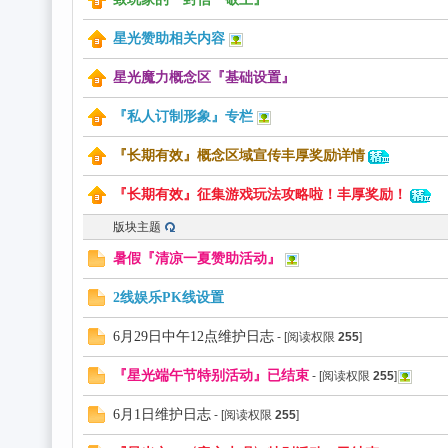
光
星光赞助相关内容
星光魔力概念区『基础设置』
『私人订制形象』专栏
『长期有效』概念区域宣传丰厚奖励详情
『长期有效』征集游戏玩法攻略啦！丰厚奖励！
版块主题
魔
暑假『清凉一夏赞助活动』
2线娱乐PK线设置
6月29日中午12点维护日志
- [阅读权限
255
]
『星光端午节特别活动』已结束
- [阅读权限
255
]
6月1日维护日志
- [阅读权限
255
]
力