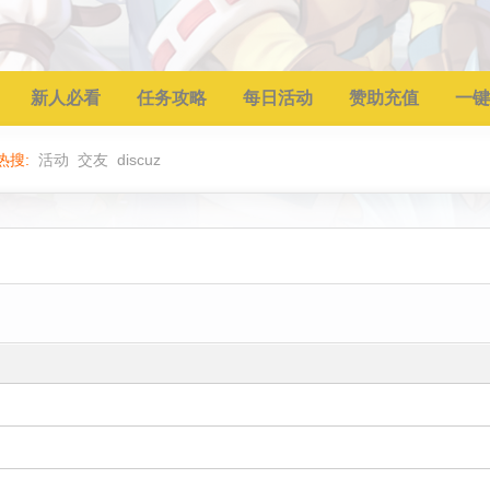
新人必看
任务攻略
每日活动
赞助充值
一键
热搜:
活动
交友
discuz