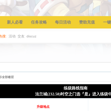
新人必看
任务攻略
每日活动
赞助充值
一键
热搜:
活动
交友
discuz
示全部楼层
练级路线指南
法兰城(232.58)时空之门选『是』进入练级
升级地点