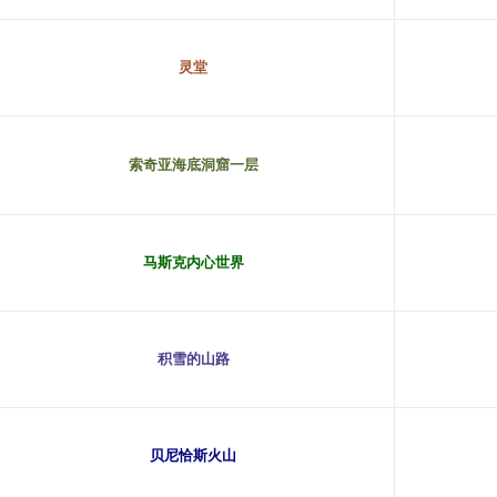
灵堂
索奇亚
海底洞窟一层
马斯克内心世界
积雪的山路
贝尼恰斯火山