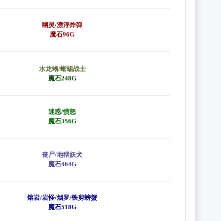
幽灵/漂浮炸弹
魔石96G
水龙蜥/蜥蜴战士
魔石248G
迷惑
/
愤怒
魔石356G
丧尸/地狱妖犬
魔石464G
熔岩/岩怪/
烟罗/铁剪螃蟹
魔石518G