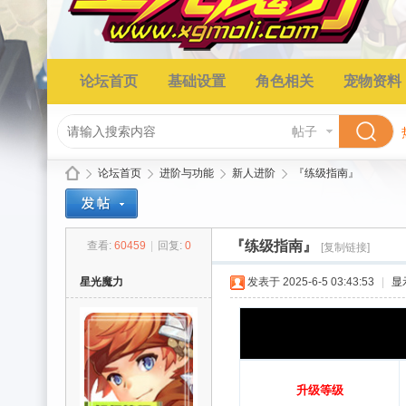
论坛首页
基础设置
角色相关
宠物资料
帖子
论坛首页
进阶与功能
新人进阶
『练级指南』
『练级指南』
查看:
60459
|
回复:
0
[复制链接]
星
»
›
›
›
星光魔力
发表于 2025-6-5 03:43:53
|
显
升级等级