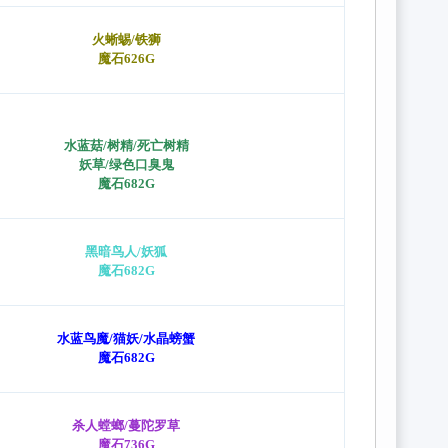
火蜥蜴/铁狮
魔石626G
水蓝菇
/树精/死亡树精
妖草/
绿色口臭鬼
魔石682G
黑暗鸟人
/妖狐
魔石682G
水蓝鸟魔
/
猫妖/水晶螃蟹
魔石682G
杀人螳螂
/
蔓陀罗草
魔石736G