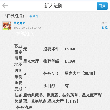
新人进阶
回复
『在线泡点』
看全部
星光魔力
楼主
2025-10-15 13:14:06
收藏
在线泡点
职业
无
必要条件
Lv160
限定
所属
星光大厅
推荐等级
Lv160
地图
时间
无
任务NPC
星光大厅【29.19】
限制
重复
可
头目战
有
完成
任务
魔物典藏书、聚魔香、技能药草、星光魔币彩
奖励
票。兑换地点:星光大厅【31.19】
任务流程