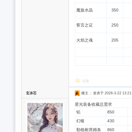
魔族水晶
350
誓言之证
250
火焰之魂
205
回复
玄冰芯
楼主
|
发表于 2026-3-22 13:21
星光装备收藏总需求
铝
850
幻银
430
勒格耐席姆条
860