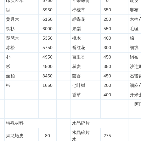
印度轻木
5750
苹果薄荷
0
鹿皮
纵
5950
柠檬草
550
麻布
黄月木
6150
蝴蝶花
250
木棉
铁杉
6000
果梨
550
毛毡
琵琶木
5350
桃木
400
棉
赤松
5750
番红花
300
细线
朴
4950
百里香
450
绢布
杉
4500
瞿麦
350
沙连
丝柏
3450
茴香
450
杰诺
梣
1650
七叶树
200
细麻
香草
400
开米
阿
特殊材料
水晶碎片
水晶碎片
风龙蜥皮
80
275
水