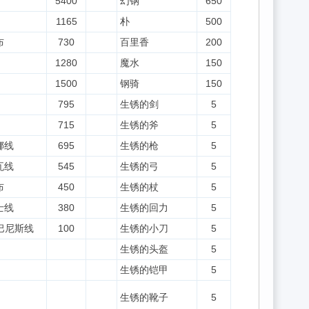
5400
幻钢
650
1165
朴
500
布
730
百里香
200
1280
魔水
150
1500
钢骑
150
795
生锈的剑
5
715
生锈的斧
5
娜线
695
生锈的枪
5
瓦线
545
生锈的弓
5
布
450
生锈的杖
5
士线
380
生锈的回力
5
巴尼斯线
100
生锈的小刀
5
生锈的头盔
5
生锈的铠甲
5
生锈的靴子
5