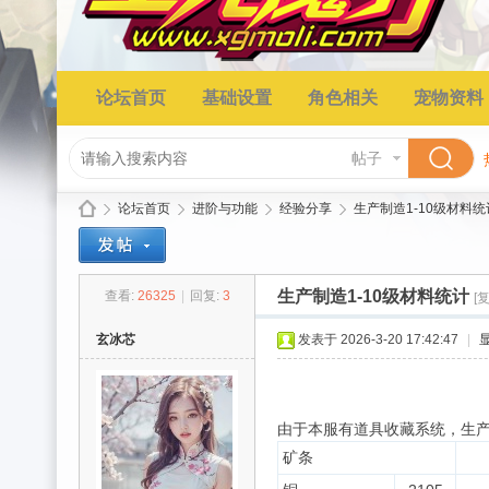
论坛首页
基础设置
角色相关
宠物资料
帖子
论坛首页
进阶与功能
经验分享
生产制造1-10级材料统
生产制造1-10级材料统计
查看:
26325
|
回复:
3
[
星
»
›
›
›
玄冰芯
发表于 2026-3-20 17:42:47
|
由于本服有道具收藏系统，生产
矿条