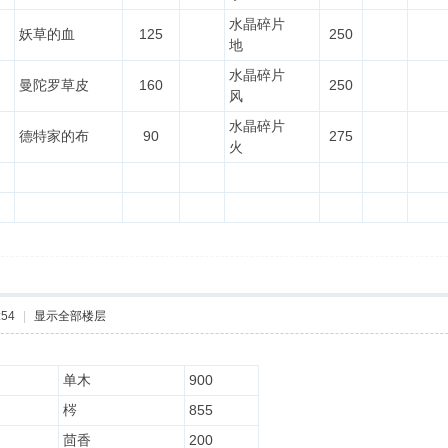
水晶碎片
妖草的血
125
250
地
水晶碎片
曼陀罗草皮
160
250
风
水晶碎片
德特家的布
90
275
火
:54
|
显示全部楼层
单木
900
梣
855
茴香
200