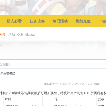
新人必看
任务攻略
每日活动
赞助充值
一键
热搜:
活动
交友
discuz
计
复制链接]
显示全部楼层
本帖最后由 玄冰芯 于 2026-3-20 17:48 编辑
制造1-10级武器防具收藏后可增加属性，特统计生产制造1-10所需所
木材
花
皮布