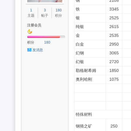
铜
2105
光
铁
3345
1
3
180
主题
帖子
积分
银
2525
注册会员
纯银
2615
金
2535
积分
180
白金
2950
发消息
幻钢
3065
幻银
2720
魔
勒格耐希姆
1850
奥利哈刚
1075
特殊材料
力
钢骑之矿
250