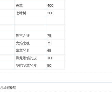
香草
400
七叶树
200
誓言之证
75
火焰之魂
75
妖草的血
65
风龙蜥蜴的皮
160
曼陀罗草的皮
50
显示全部楼层