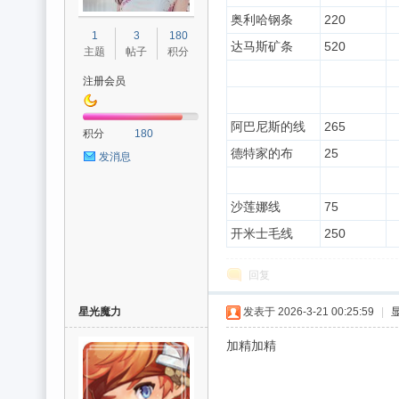
奥利哈钢条
220
1
3
180
达马斯矿条
520
主题
帖子
积分
注册会员
阿巴尼斯的线
265
积分
180
德特家的布
25
发消息
沙莲娜线
75
开米士毛线
250
回复
星光魔力
发表于 2026-3-21 00:25:59
|
加精加精