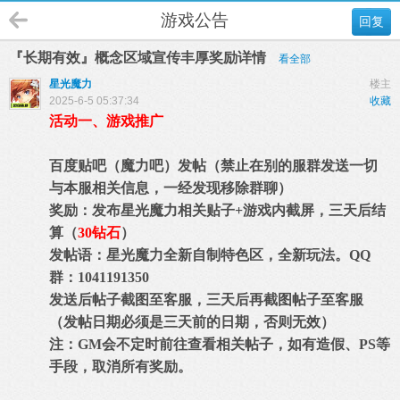
游戏公告
回复
『长期有效』概念区域宣传丰厚奖励详情
看全部
星光魔力
楼主
2025-6-5 05:37:34
收藏
活动一、游戏推广
百度贴吧（魔力吧）发帖（禁止在别的服群发送一切
与本服相关信息，一经发现移除群聊）
奖励：发布星光魔力相关贴子+游戏内截屏，三天后结
算（
30钻石
）
发帖语：星光魔力全新自制特色区，全新玩法。QQ
群：1041191350
发送后帖子截图至客服，三天后再截图帖子至客服
（发帖日期必须是三天前的日期，否则无效）
注：GM会不定时前往查看相关帖子，如有造假、PS等
手段，取消所有奖励。