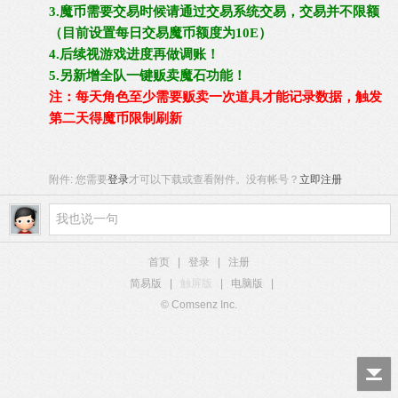
3.魔币需要交易时候请通过交易系统交易，交易并不限额
（目前设置每日交易魔币额度为10E）
4.后续视游戏进度再做调账！
5.另新增全队一键贩卖魔石功能！
注：每天角色至少需要贩卖一次道具才能记录数据，触发
第二天得魔币限制刷新
附件:
您需要
登录
才可以下载或查看附件。没有帐号？
立即注册
首页
|
登录
|
注册
简易版
|
触屏版
|
电脑版
|
© Comsenz Inc.