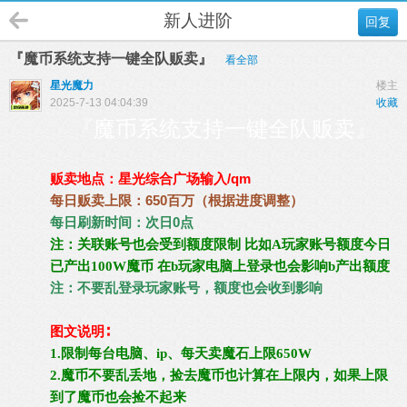
新人进阶
回复
『魔币系统支持一键全队贩卖』
看全部
星光魔力
楼主
2025-7-13 04:04:39
收藏
『魔币系统支持一键全队贩卖』
贩卖地点：星光综合广场输入/qm
每日贩卖上限：650百万（根据进度调整）
每日刷新时间：
次日0点
注：关联账号也会受到额度限制 比如A玩家账号额度今日
已产出100W魔币 在b玩家电脑上登录也会影响b产出额度
注：不要乱登录玩家账号，额度也会收到影响
图文说明∶
1.
限制每台电脑、ip、
每天卖魔石上限650W
2.魔币不要乱丢地，捡去魔币也计算在上限内，如果上限
到了魔币也会捡不起来