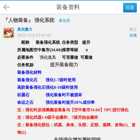
装备资料
回复
『人物装备』 强化系统
看全部
星光魔力
楼主
2025-10-9 23:06:45
收藏
昵称
装备强化系统
任务类型
提升
所属地图
空中集市(34.60)
推荐等级
ｘ
必要条件
强化道具
可否重做
可重做
提升装备能力
任务奖励
装备强化材料
装备强化石
强化1-7级时使用
高阶装备强化石
强化8-10级时使用
祈愿石
强化装备时不被损坏
命运之石
强化装备时提升20%成功率
注：强化时必须佩戴改装备与【空中集市34.60】NPC进行强化
注：强化武器1-6级不会爆炸、7级开始会爆炸
注：装备强化部位：武器、身体、头部、足部、盾牌、首饰(1)、首
饰(2)
各级强化增加属性明细