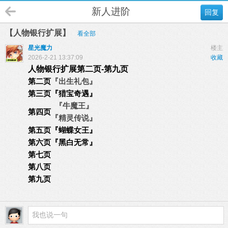
新人进阶
回复
【人物银行扩展】
看全部
星光魔力
楼主
2026-2-21 13:37:09
收藏
人物银行扩展第二页-第九页
第二页
『出生礼包』
第三页
『
猎宝奇遇
』
『牛魔王』
第四页
『精灵传说』
第五页
『
蝴蝶女王
』
第六页
『黑白无常』
第七页
第八页
第九页